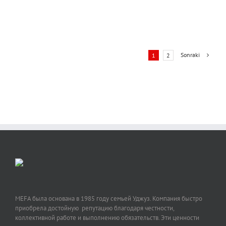
Sonraki
1
2
MEFA была основана в 1985 году семьей Уджуз. Компания быстро
приобрела достойную репутацию благодаря честности,
коллективной работе и выполнению обязательств. Эти ценности