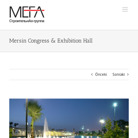
Skip
to
content
Mersin Congress & Exhibition Hall
Önceki
Sonraki
Büyük
Resmi
Görüntüle