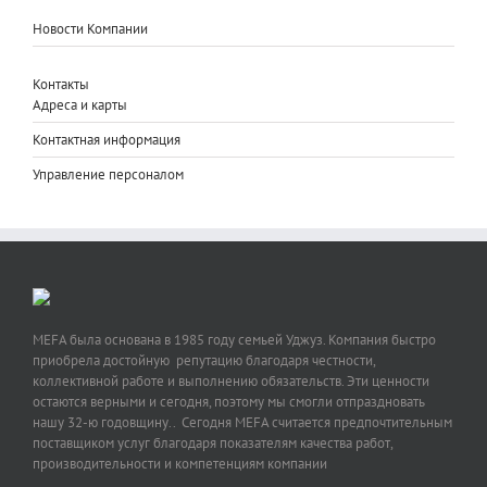
Новости Компании
Контакты
Адреса и карты
Контактная информация
Управление персоналом
MEFA была основана в 1985 году семьей Уджуз. Компания быстро
приобрела достойную репутацию благодаря честности,
коллективной работе и выполнению обязательств. Эти ценности
остаются верными и сегодня, поэтому мы смогли отпраздновать
нашу 32-ю годовщину.. Сегодня MEFA считается предпочтительным
поставщиком услуг благодаря показателям качества работ,
производительности и компетенциям компании