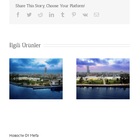
Share This Story, Choose Your Platform!
Facebook
Twitter
Reddit
LinkedIn
Tumblr
Pinterest
Vk
E-
posta
İlgili Ürünler
Mersin Congress &
Mersin Congress &
Exhibition Hall
Exhibition Hall
Новости От Mefa