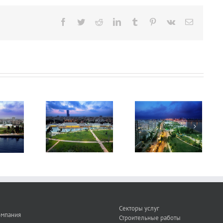
Facebook
Twitter
Reddit
LinkedIn
Tumblr
Pinterest
Vk
E-
posta
sin Congress
Mersin Congress
Mersin Congress
hibition Hall
& Exhibition Hall
& Exhibition Hall
Секторы услуг
омпания
Строительные работы