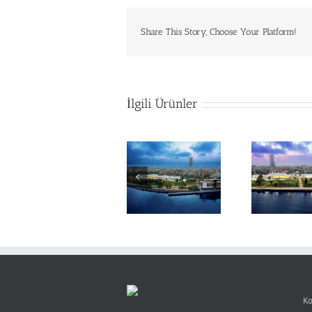
Share This Story, Choose Your Platform!
İlgili Ürünler
Mersin Congress
Mersin Congress
Mer
& Exhibition Hall
& Exhibition Hall
& Ex
К