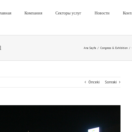
лавная
Компания
Секторы услуг
Новости
Конт
l
Ana Sayfa
/
Congress & Exhibition
/
Önceki
Sonraki