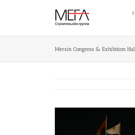
Skip
to
Г
content
Mersin Congress & Exhibition Hal
Büyük
Resmi
Görüntüle