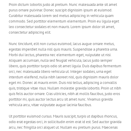
Proin dictum lobortis justo at pretium. Nunc malesuada ante sit amet
purus ornare pulvinar. Donec suscipit dignissim ipsum at euismod.
Curabitur malesuada lorem sed metus adipiscing in vehicula quam
commodo. Sed porttitor elementum elementum. Proin eu ligula eget
leo consectetur sodales et non mauris. Lorem ipsum dolor sit amet,
consectetur adipiscing elit.
Nunc tincidunt, elit non cursus euismod, lacus augue ornare metus,
egestas imperdiet nulla nisl quis mauris. Suspendisse a pharetra urna.
Morbi dui lectus, pharetra nec elementum eget, vulputate ut nisi.
Aliquam accumsan, nulla sed feugiat vehicula, lacus justo semper
libero, quis porttitor turpis odio sit amet ligula. Duis dapibus fermentum
orci, nec malesuada libero vehicula ut. Integer sodales, urna eget
interdum eleifend, nulla nibh laoreet nisl, quis dignissim mauris dolor
eget mi. Donec at mauris enim. Duis nisi tellus, adipiscing a convallis
quis, tristique vitae risus. Nullam molestie gravida lobortis. Proin ut nibh
quis felis auctor ornare. Cras ultricies, nibh at mollis faucibus, justo eros
porttitor mi, quis auctor lectus arcu sit amet nunc. Vivamus gravida
vehicula arcu, vitae vulputate augue lacinia faucibus.
Ut porttitor euismod cursus. Mauris suscipit, turpis ut dapibus rhoncus,
odio erat egestas orci, in sollicitudin enim erat id est. Sed auctor gravida
arcu, nec fringilla orci aliquet ut. Nullam eu pretium purus. Maecenas