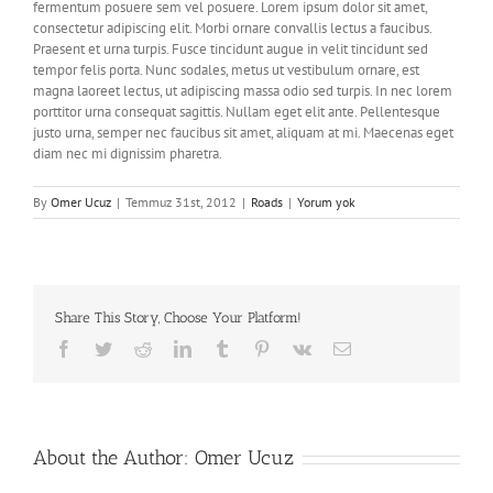
fermentum posuere sem vel posuere. Lorem ipsum dolor sit amet,
consectetur adipiscing elit. Morbi ornare convallis lectus a faucibus.
Praesent et urna turpis. Fusce tincidunt augue in velit tincidunt sed
tempor felis porta. Nunc sodales, metus ut vestibulum ornare, est
magna laoreet lectus, ut adipiscing massa odio sed turpis. In nec lorem
porttitor urna consequat sagittis. Nullam eget elit ante. Pellentesque
justo urna, semper nec faucibus sit amet, aliquam at mi. Maecenas eget
diam nec mi dignissim pharetra.
By
Omer Ucuz
|
Temmuz 31st, 2012
|
Roads
|
Yorum yok
Share This Story, Choose Your Platform!
Facebook
Twitter
Reddit
LinkedIn
Tumblr
Pinterest
Vk
E-
posta
About the Author:
Omer Ucuz