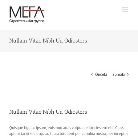
Skip
to
content
Nullam Vitae Nibh Un Odiosters
Önceki
Sonraki
View
Larger
Nullam Vitae Nibh Un Odiosters
Image
Quisque ligulas ipsum, euismod atras vulputate iltricies etri elit. Class
aptent taciti sociosqu ad litora torquent per conubia nostra, per inceptos