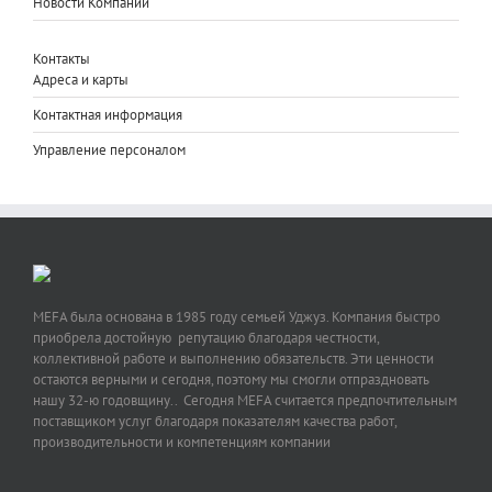
Новости Компании
Контакты
Адреса и карты
Контактная информация
Управление персоналом
MEFA была основана в 1985 году семьей Уджуз. Компания быстро
приобрела достойную репутацию благодаря честности,
коллективной работе и выполнению обязательств. Эти ценности
остаются верными и сегодня, поэтому мы смогли отпраздновать
нашу 32-ю годовщину.. Сегодня MEFA считается предпочтительным
поставщиком услуг благодаря показателям качества работ,
производительности и компетенциям компании