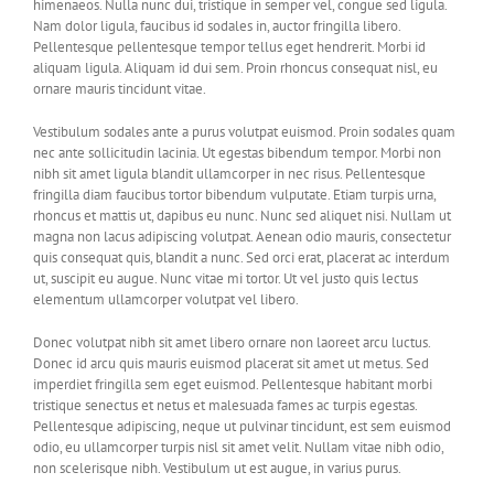
himenaeos. Nulla nunc dui, tristique in semper vel, congue sed ligula.
Nam dolor ligula, faucibus id sodales in, auctor fringilla libero.
Pellentesque pellentesque tempor tellus eget hendrerit. Morbi id
aliquam ligula. Aliquam id dui sem. Proin rhoncus consequat nisl, eu
ornare mauris tincidunt vitae.
Vestibulum sodales ante a purus volutpat euismod. Proin sodales quam
nec ante sollicitudin lacinia. Ut egestas bibendum tempor. Morbi non
nibh sit amet ligula blandit ullamcorper in nec risus. Pellentesque
fringilla diam faucibus tortor bibendum vulputate. Etiam turpis urna,
rhoncus et mattis ut, dapibus eu nunc. Nunc sed aliquet nisi. Nullam ut
magna non lacus adipiscing volutpat. Aenean odio mauris, consectetur
quis consequat quis, blandit a nunc. Sed orci erat, placerat ac interdum
ut, suscipit eu augue. Nunc vitae mi tortor. Ut vel justo quis lectus
elementum ullamcorper volutpat vel libero.
Donec volutpat nibh sit amet libero ornare non laoreet arcu luctus.
Donec id arcu quis mauris euismod placerat sit amet ut metus. Sed
imperdiet fringilla sem eget euismod. Pellentesque habitant morbi
tristique senectus et netus et malesuada fames ac turpis egestas.
Pellentesque adipiscing, neque ut pulvinar tincidunt, est sem euismod
odio, eu ullamcorper turpis nisl sit amet velit. Nullam vitae nibh odio,
non scelerisque nibh. Vestibulum ut est augue, in varius purus.