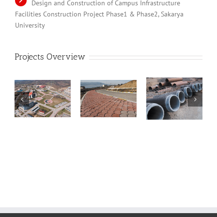
Design and Construction of Campus Infrastructure
Facilities Construction Project Phase1 & Phase2, Sakarya
University
Projects Overview
y
University
University
University
Campus
Campus
Campus
res
Infrastructures
Infrastructures
Infrastructures
es
Infrastructures
Infrastructures
Infrastructures