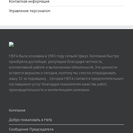
Контактная информация
Управление персоналом
MEFA была основана в 1985 году семьей Уджуз. Компания быстро
приобрела достойную репутацию благодаря честности,
коллективной работе и выполнению обязательств. Эти ценности
остаются верными и сегодня, поэтому мы смогли отпраздновать
нашу 32-ю годовщину.. Сегодня MEFA считается предпочтительным
поставщиком услуг благодаря показателям качества работ,
производительности и компетенциям компании
Компания
Добро пожаловать в Mefa
Сообщение Председателя