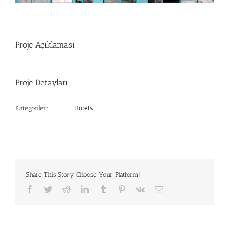
Proje Açıklaması
Proje Detayları
Hotels
Kategoriler:
Share This Story, Choose Your Platform!
Facebook
Twitter
Reddit
LinkedIn
Tumblr
Pinterest
Vk
E-
posta