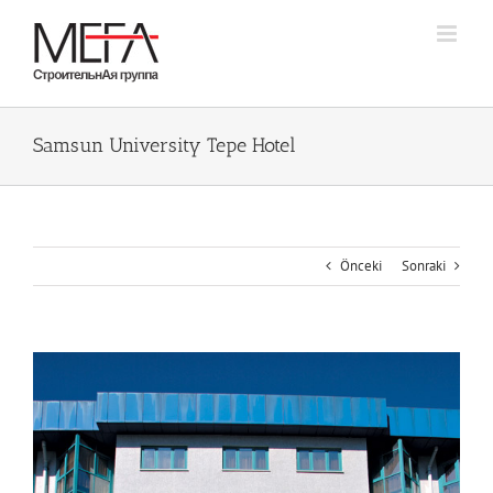
Skip
to
content
Samsun University Tepe Hotel
Önceki
Sonraki
Büyük
Resmi
Görüntüle