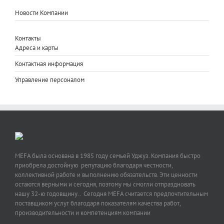
Новости Компании
Контакты
Адреса и карты
Контактная информация
Управление персоналом
MEFA была основана в 1985 году семьей Уджуз. Компания быстро
приобрела достойную репутацию благодаря честности,
коллективной работе и выполнению обязательств. Эти ценности
остаются верными и сегодня, поэтому мы смогли отпраздновать
нашу 32-ю годовщину.. Сегодня MEFA считается предпочтительным
поставщиком услуг благодаря показателям качества работ,
производительности и компетенциям компании