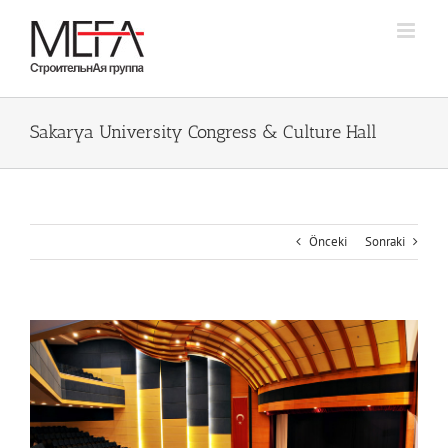
Skip
to
content
Sakarya University Congress & Culture Hall
Önceki
Sonraki
Büyük
Resmi
Görüntüle