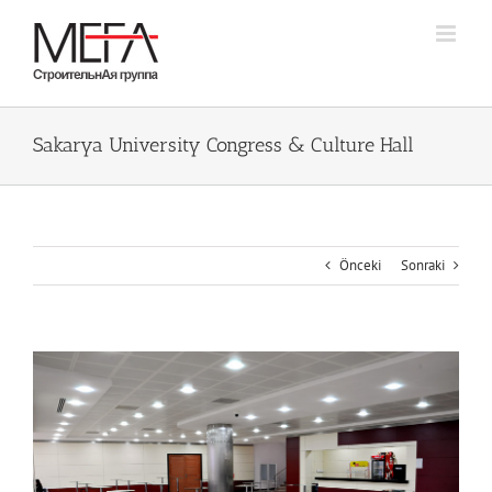
Skip
to
content
Sakarya University Congress & Culture Hall
Önceki
Sonraki
Büyük
Resmi
Görüntüle