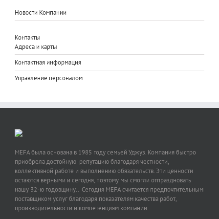
Новости Компании
Контакты
Адреса и карты
Контактная информация
Управление персоналом
MEFA была основана в 1985 году семьей Уджуз. Компания быстро
приобрела достойную репутацию благодаря честности,
коллективной работе и выполнению обязательств. Эти ценности
остаются верными и сегодня, поэтому мы смогли отпраздновать
нашу 32-ю годовщину.. Сегодня MEFA считается предпочтительным
поставщиком услуг благодаря показателям качества работ,
производительности и компетенциям компании