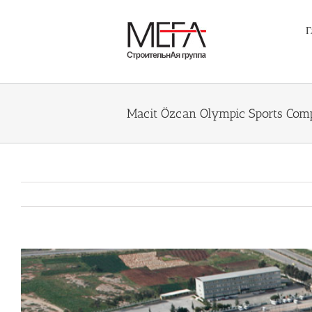
Skip
to
Г
content
Macit Özcan Olympic Sports Com
Büyük
Resmi
Görüntüle