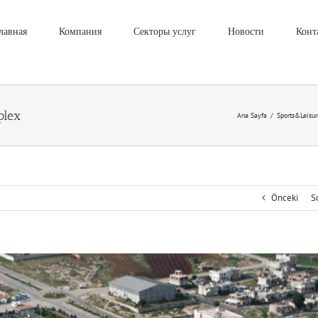
лавная
Компания
Секторы услуг
Новости
Конт
plex
Ana Sayfa
/
Sports&Leisur
Önceki
S