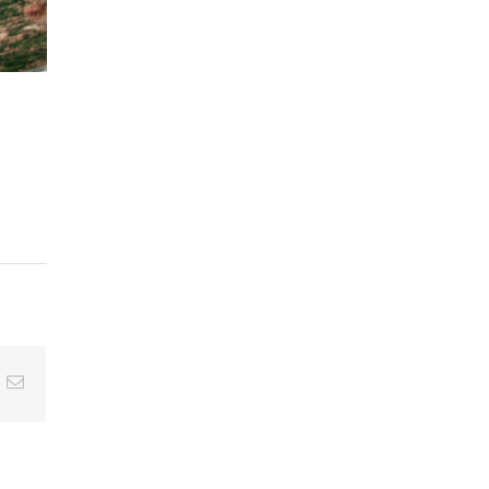
t
k
E-
posta