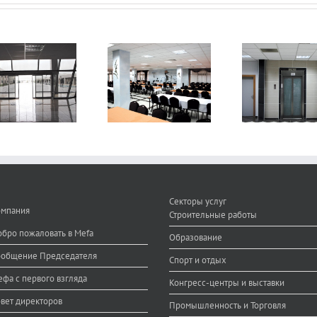
Dining Room
Hotel
Секторы услуг
омпания
Строительные работы
бро пожаловать в Mefa
Образование
ообщение Председателя
Спорт и отдых
фа с первого взгляда
Конгресс-центры и выставки
вет директоров
Промышленность и Торговля