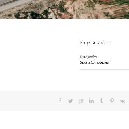
Proje Detayları
Kategoriler:
Sports Complexes
Facebook
Twitter
Reddit
LinkedIn
Tumblr
Pinteres
V