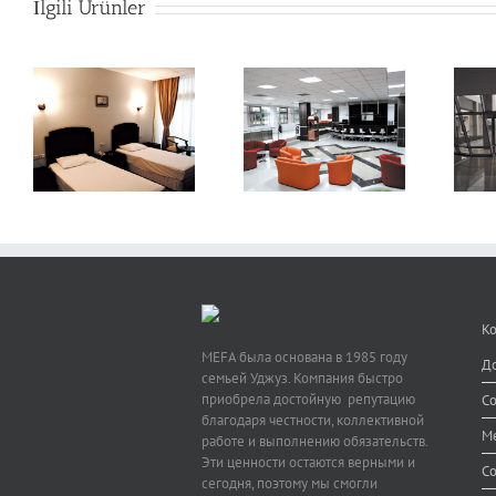
İlgili Ürünler
Hotel
Hotel
К
MEFA была основана в 1985 году
До
семьей Уджуз. Компания быстро
приобрела достойную репутацию
С
благодаря честности, коллективной
Ме
работе и выполнению обязательств.
Эти ценности остаются верными и
Со
сегодня, поэтому мы смогли