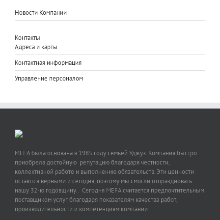
Новости Компании
Контакты
Адреса и карты
Контактная информация
Управление персоналом
MEFA была основана в 1985 году семьей Уджуз. Компания быстро
приобрела достойную репутацию благодаря честности,
коллективной работе и выполнению обязательств. Эти ценности
остаются верными и сегодня, поэтому мы смогли отпраздновать
нашу 32-ю годовщину.. Сегодня MEFA считается предпочтительным
поставщиком услуг благодаря показателям качества работ,
производительности и компетенциям компании