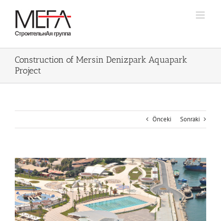
Skip
to
content
Construction of Mersin Denizpark Aquapark
Project
Önceki
Sonraki
Büyük
Resmi
Görüntüle