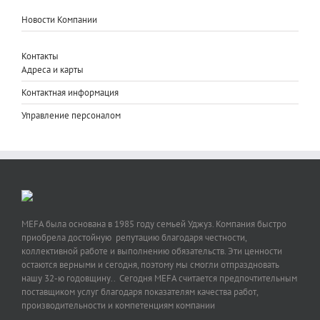
Новости Компании
Контакты
Адреса и карты
Контактная информация
Управление персоналом
MEFA была основана в 1985 году семьей Уджуз. Компания быстро
приобрела достойную репутацию благодаря честности,
коллективной работе и выполнению обязательств. Эти ценности
остаются верными и сегодня, поэтому мы смогли отпраздновать
нашу 32-ю годовщину.. Сегодня MEFA считается предпочтительным
поставщиком услуг благодаря показателям качества работ,
производительности и компетенциям компании