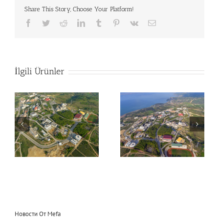
Share This Story, Choose Your Platform!
Facebook
Twitter
Reddit
LinkedIn
Tumblr
Pinterest
Vk
E-
posta
İlgili Ürünler
Sakarya University
Sakarya University
Campus
Campus
Новости От Mefa