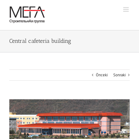
Skip
to
content
Central cafeteria building
Önceki
Sonraki
Büyük
Resmi
Görüntüle