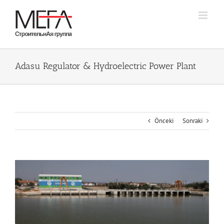
Skip
to
content
Adasu Regulator & Hydroelectric Power Plant
Önceki
Sonraki
Büyük
Resmi
Görüntüle