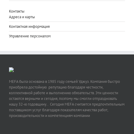
Контакты
Адреса и карты
Контактная информация
Управление персоналом
MEFA была основана в 1985 году семьей Уджуз. Компания быстро
приобрела достойную репутацию благодаря честности,
коллективной работе и выполнению обязательств. Эти ценности
остаются верными и сегодня, поэтому мы смогли отпраздновать
нашу 32-ю годовщину.. Сегодня MEFA считается предпочтительным
поставщиком услуг благодаря показателям качества работ,
производительности и компетенциям компании